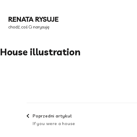
Przejdź
do
RENATA RYSUJE
treści
chodź, coś Ci narysuję
(naciśnij
Enter)
House illustration
Nawigacja
Poprzedni artykuł
If you were a house
wpisami