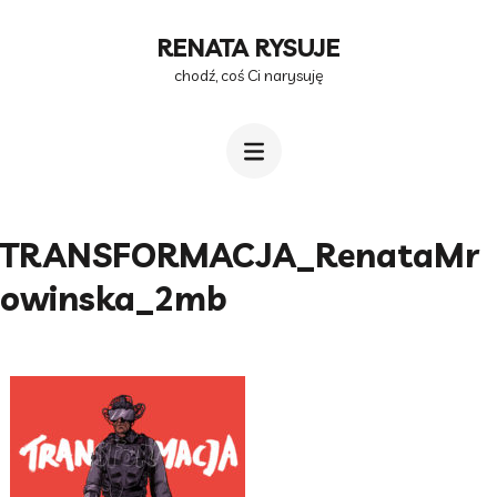
Przejdź
RENATA RYSUJE
do
chodź, coś Ci narysuję
treści
(naciśnij
Enter)
TRANSFORMACJA_RenataMr
owinska_2mb